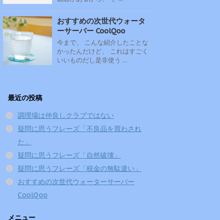
おすすめの次世代ウォータ
ーサーバー CoolQoo
今まで、 こんな紹介したことな
かったんだけど、 これはすごく
いいものだし是非使う ...
最近の投稿
調理場は仲良しクラブではない
疑問に思うフレーズ「不良品を買わされ
た」
疑問に思うフレーズ「自然破壊」
疑問に思うフレーズ「税金の無駄遣い」
おすすめの次世代ウォーターサーバー
CoolQoo
メニュー