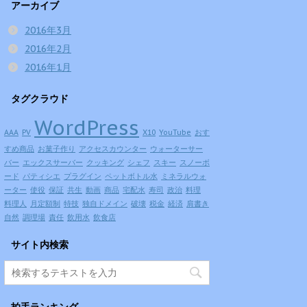
アーカイブ
2016年3月
2016年2月
2016年1月
タグクラウド
WordPress
AAA
PV
X10
YouTube
おす
すめ商品
お菓子作り
アクセスカウンター
ウォーターサー
バー
エックスサーバー
クッキング
シェフ
スキー
スノーボ
ード
パティシエ
プラグイン
ペットボトル水
ミネラルウォ
ーター
使役
保証
共生
動画
商品
宅配水
寿司
政治
料理
料理人
月定額制
特技
独自ドメイン
破壊
税金
経済
肩書き
自然
調理場
責任
飲用水
飲食店
サイト内検索