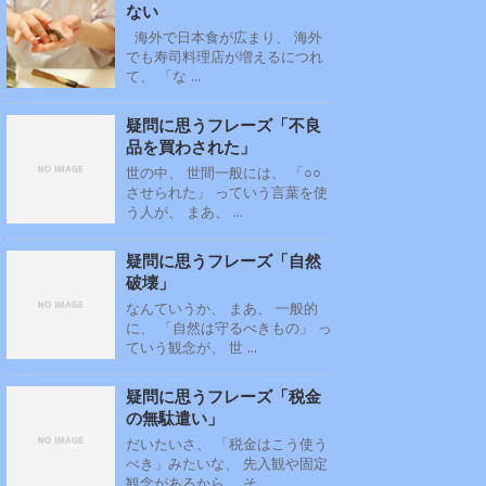
ない
海外で日本食が広まり、 海外
でも寿司料理店が増えるにつれ
て、 「な ...
疑問に思うフレーズ「不良
品を買わされた」
世の中、 世間一般には、 「○○
させられた」 っていう言葉を使
う人が、 まあ、 ...
疑問に思うフレーズ「自然
破壊」
なんていうか、 まあ、 一般的
に、 「自然は守るべきもの」 っ
ていう観念が、 世 ...
疑問に思うフレーズ「税金
の無駄遣い」
だいたいさ、 「税金はこう使う
べき」みたいな、 先入観や固定
観念があるから、 そ ...