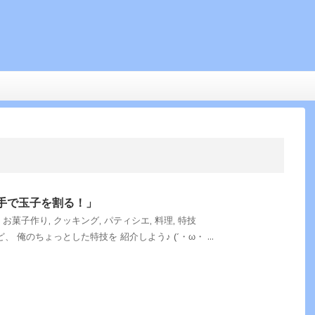
手で玉子を割る！」
お菓子作り
,
クッキング
,
パティシエ
,
料理
,
特技
 俺のちょっとした特技を 紹介しよう♪ (´・ω・ ...