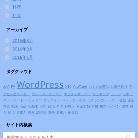
料理
社会
アーカイブ
2016年3月
2016年2月
2016年1月
タグクラウド
WordPress
AAA
PV
X10
YouTube
おすすめ商品
お菓子作り
ア
クセスカウンター
ウォーターサーバー
エックスサーバー
クッキング
シェフ
スキー
スノーボード
パティシエ
プラグイン
ペットボトル水
ミネラルウォーター
使役
保証
共生
動画
商品
宅配水
寿司
政治
料理
料理人
月定額制
特技
独自ドメイン
破壊
税
金
経済
肩書き
自然
調理場
責任
飲用水
飲食店
サイト内検索