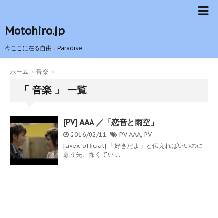
Motohiro.jp
今ここに在る自由．Paradise.
ホーム
>
音楽
>
「 音楽 」 一覧
[PV] AAA ／「恋音と雨空」
2016/02/11
PV
AAA
,
PV
[avex official] 「好きだよ」と伝えればいいのに
願う先、怖くてい ...