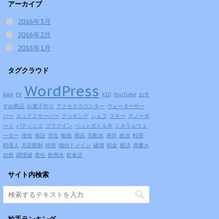
アーカイブ
2016年3月
2016年2月
2016年1月
タグクラウド
WordPress
AAA
PV
X10
YouTube
おす
すめ商品
お菓子作り
アクセスカウンター
ウォーターサー
バー
エックスサーバー
クッキング
シェフ
スキー
スノーボ
ード
パティシエ
プラグイン
ペットボトル水
ミネラルウォ
ーター
使役
保証
共生
動画
商品
宅配水
寿司
政治
料理
料理人
月定額制
特技
独自ドメイン
破壊
税金
経済
肩書き
自然
調理場
責任
飲用水
飲食店
サイト内検索