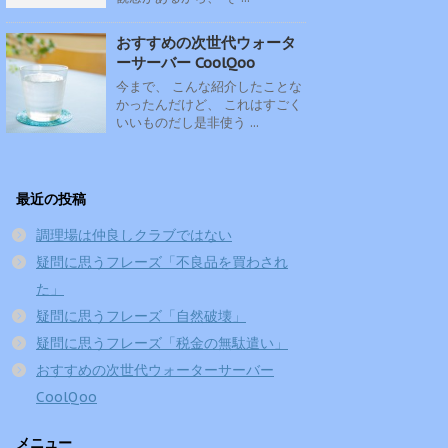
おすすめの次世代ウォータ
ーサーバー CoolQoo
今まで、 こんな紹介したことな
かったんだけど、 これはすごく
いいものだし是非使う ...
最近の投稿
調理場は仲良しクラブではない
疑問に思うフレーズ「不良品を買わされ
た」
疑問に思うフレーズ「自然破壊」
疑問に思うフレーズ「税金の無駄遣い」
おすすめの次世代ウォーターサーバー
CoolQoo
メニュー