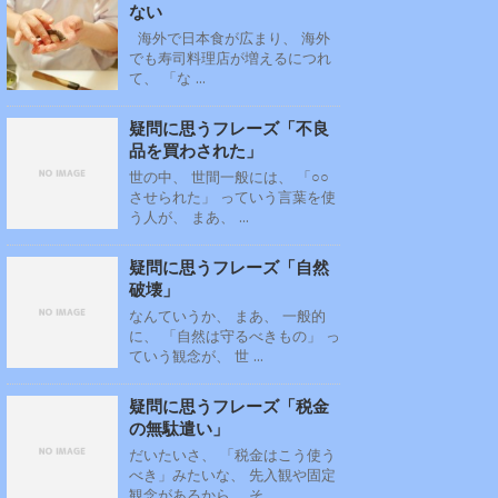
ない
海外で日本食が広まり、 海外
でも寿司料理店が増えるにつれ
て、 「な ...
疑問に思うフレーズ「不良
品を買わされた」
世の中、 世間一般には、 「○○
させられた」 っていう言葉を使
う人が、 まあ、 ...
疑問に思うフレーズ「自然
破壊」
なんていうか、 まあ、 一般的
に、 「自然は守るべきもの」 っ
ていう観念が、 世 ...
疑問に思うフレーズ「税金
の無駄遣い」
だいたいさ、 「税金はこう使う
べき」みたいな、 先入観や固定
観念があるから、 そ ...