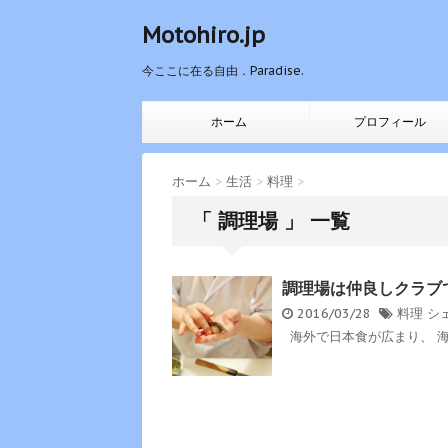
Motohiro.jp
今ここに在る自由．Paradise.
ホーム
プロフィール
ホーム
>
生活
>
料理
>
「 調理場 」 一覧
調理場は仲良しクラブ
2016/03/28
料理
シ
海外で日本食が広まり、 海外