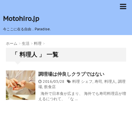
Motohiro.jp
今ここに在る自由．Paradise.
ホーム
>
生活
>
料理
>
「 料理人 」 一覧
調理場は仲良しクラブではない
2016/03/28
料理
シェフ
,
寿司
,
料理人
,
調理
場
,
飲食店
海外で日本食が広まり、 海外でも寿司料理店が増
えるにつれて、 「な ...