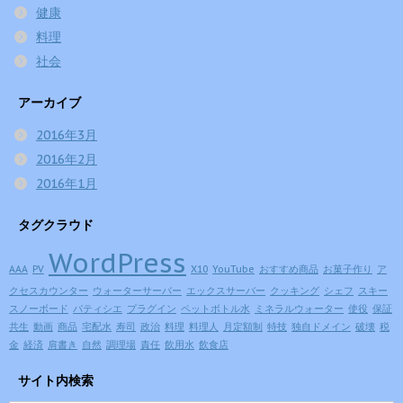
健康
料理
社会
アーカイブ
2016年3月
2016年2月
2016年1月
タグクラウド
WordPress
AAA
PV
X10
YouTube
おすすめ商品
お菓子作り
ア
クセスカウンター
ウォーターサーバー
エックスサーバー
クッキング
シェフ
スキー
スノーボード
パティシエ
プラグイン
ペットボトル水
ミネラルウォーター
使役
保証
共生
動画
商品
宅配水
寿司
政治
料理
料理人
月定額制
特技
独自ドメイン
破壊
税
金
経済
肩書き
自然
調理場
責任
飲用水
飲食店
サイト内検索