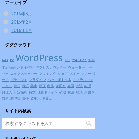
アーカイブ
2016年3月
2016年2月
2016年1月
タグクラウド
WordPress
AAA
PV
X10
YouTube
おす
すめ商品
お菓子作り
アクセスカウンター
ウォーターサー
バー
エックスサーバー
クッキング
シェフ
スキー
スノーボ
ード
パティシエ
プラグイン
ペットボトル水
ミネラルウォ
ーター
使役
保証
共生
動画
商品
宅配水
寿司
政治
料理
料理人
月定額制
特技
独自ドメイン
破壊
税金
経済
肩書き
自然
調理場
責任
飲用水
飲食店
サイト内検索