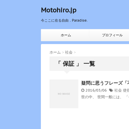
Motohiro.jp
今ここに在る自由．Paradise.
ホーム
プロフィール
ホーム
>
社会
>
「 保証 」 一覧
疑問に思うフレーズ「
2016/03/06
社会
使
世の中、 世間一般には、 「○