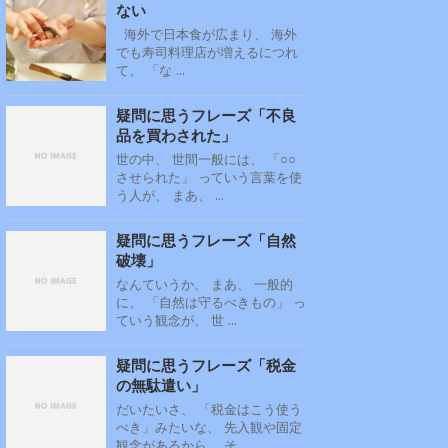
ない
海外で日本食が広まり、 海外
でも寿司料理店が増えるにつれ
て、 「な ...
疑問に思うフレーズ「不良
品を買わされた」
世の中、 世間一般には、 「○○
させられた」 っていう言葉を使
う人が、 まあ、 ...
疑問に思うフレーズ「自然
破壊」
なんていうか、 まあ、 一般的
に、 「自然は守るべきもの」 っ
ていう観念が、 世 ...
疑問に思うフレーズ「税金
の無駄遣い」
だいたいさ、 「税金はこう使う
べき」みたいな、 先入観や固定
観念があるから、 そ ...