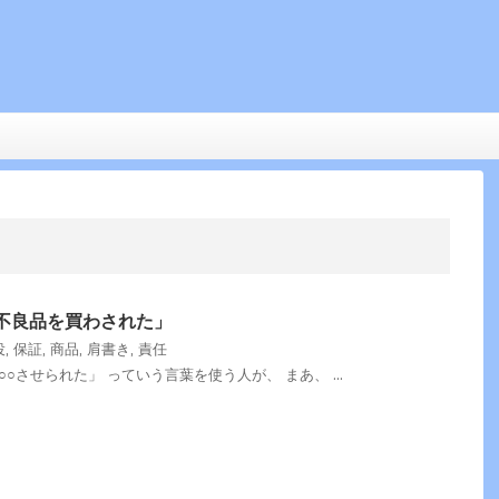
不良品を買わされた」
役
,
保証
,
商品
,
肩書き
,
責任
○させられた」 っていう言葉を使う人が、 まあ、 ...