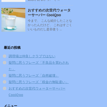
おすすめの次世代ウォータ
ーサーバー CoolQoo
今まで、 こんな紹介したことな
かったんだけど、 これはすごく
いいものだし是非使う ...
最近の投稿
調理場は仲良しクラブではない
疑問に思うフレーズ「不良品を買わされ
た」
疑問に思うフレーズ「自然破壊」
疑問に思うフレーズ「税金の無駄遣い」
おすすめの次世代ウォーターサーバー
CoolQoo
メニュー