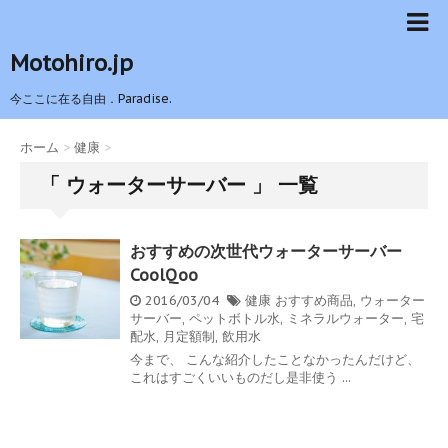
Motohiro.jp
今ここに在る自由．Paradise.
ホーム
>
健康
>
「 ウォーターサーバー 」 一覧
おすすめの次世代ウォーターサーバー
CoolQoo
2016/03/04
健康
おすすめ商品
,
ウォーター
サーバー
,
ペットボトル水
,
ミネラルウォーター
,
宅
配水
,
月定額制
,
飲用水
今まで、 こんな紹介したことなかったんだけど、
これはすごくいいものだし是非使う ...