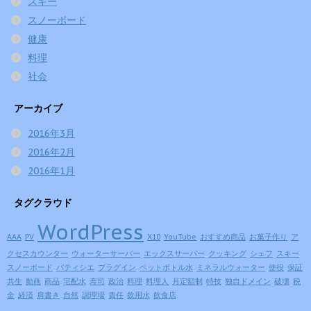
スキー
スノーボード
健康
料理
社会
アーカイブ
2016年3月
2016年2月
2016年1月
タグクラウド
WordPress
AAA
PV
X10
YouTube
おすすめ商品
お菓子作り
ア
クセスカウンター
ウォーターサーバー
エックスサーバー
クッキング
シェフ
スキー
スノーボード
パティシエ
プラグイン
ペットボトル水
ミネラルウォーター
使役
保証
共生
動画
商品
宅配水
寿司
政治
料理
料理人
月定額制
特技
独自ドメイン
破壊
税
金
経済
肩書き
自然
調理場
責任
飲用水
飲食店